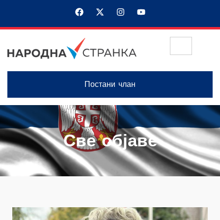
Постани члан
Све објаве