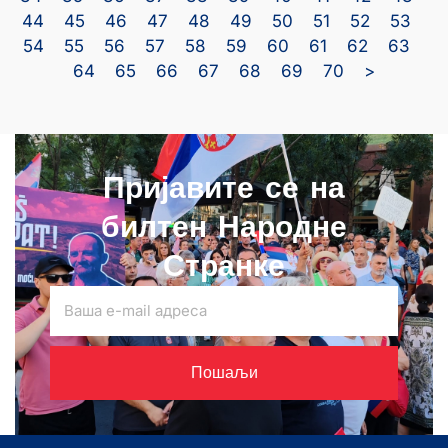
44
45
46
47
48
49
50
51
52
53
54
55
56
57
58
59
60
61
62
63
64
65
66
67
68
69
70
>
Пријавите се на
билтен Народне
Странке
Пошаљи