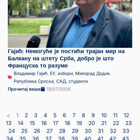
Гајић: Немогуће је постићи трајан мир на
Балкану на штету Срба, добро је што
Француска то разуме
Владимир Гајић
,
ЕУ
,
избори
,
Милорад Додик
,
Република Српска
,
САД
,
студенти
Прочитај више
15/07/2026
<
1
2
3
4
5
6
7
8
9
10
11
12
13
14
15
16
17
18
19
20
21
22
23
24
25
26
27
28
29
30
31
32
33
34
35
36
37
38
39
40
41
42
43