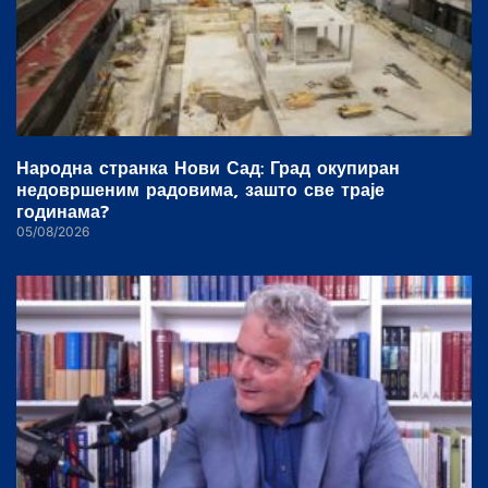
Народна странка Нови Сад: Град окупиран
недовршеним радовима, зашто све траје
годинама?
05/08/2026