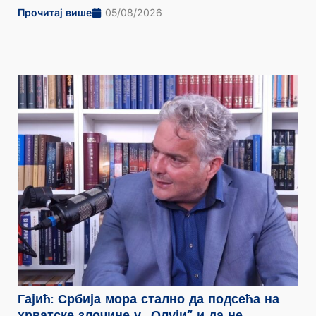
Прочитај више
05/08/2026
Гајић: Србија мора стално да подсећа на
хрватске злочине у „Олуји“ и да не