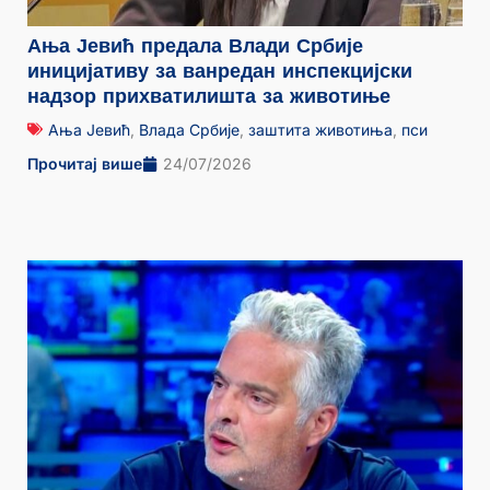
Ања Јевић предала Влади Србије
иницијативу за ванредан инспекцијски
надзор прихватилишта за животиње
Ања Јевић
,
Влада Србије
,
заштита животиња
,
пси
Прочитај више
24/07/2026