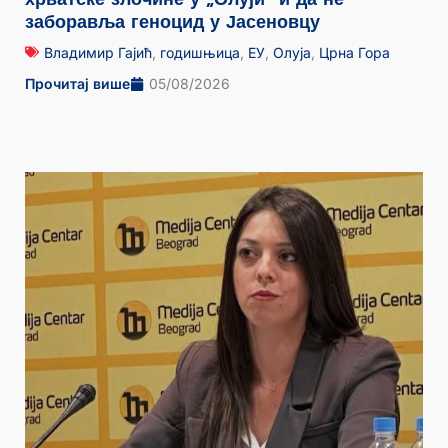
заборавља геноцид у Јасеновцу
Владимир Гајић
,
годишњица
,
ЕУ
,
Олуја
,
Црна Гора
Прочитај више
05/08/2026