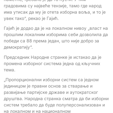
градовима су највеће тензије, тамо где народ
има утисак да му је отета изборна воља, и то је
увек тако“, рекао је Гајић.
Гајић је додао да је на локалном нивоу „власт на
прошлим локалним изборима себи дозволила да
победи са 88 према један, што није добро за
демократију“.
Председник Народне странке је истакао да је
промена изборног система једна од кључних
тема.
„Пропорционални изборни систем са једном
јединицом је правни основ за стварање и
развијање партијске државе и аутократског
друштва. Народна странка сматра да би изборни
систем требало да буде полуперсонализован и
на локалном и на националном