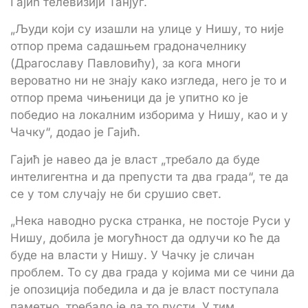
Гајић телевизији Танјуг.
„Људи који су изашли на улице у Нишу, то није
отпор према садашњем градоначелнику
(Драгославу Павловићу), за кога многи
вероватно ни не знају како изгледа, него је то и
отпор према чињеници да је упитно ко је
победио на локалним изборима у Нишу, као и у
Чачку“, додао је Гајић.
Гајић је навео да је власт „требало да буде
интелигентна и да препусти та два града“, те да
се у том случају не би срушио свет.
„Нека наводно руска странка, не постоје Руси у
Нишу, добила је могућност да одлучи ко ће да
буде на власти у Нишу. У Чачку је сличан
проблем. То су два града у којима ми се чини да
је опозиција победила и да је власт поступала
паметно, требало је да то пусти. У тим