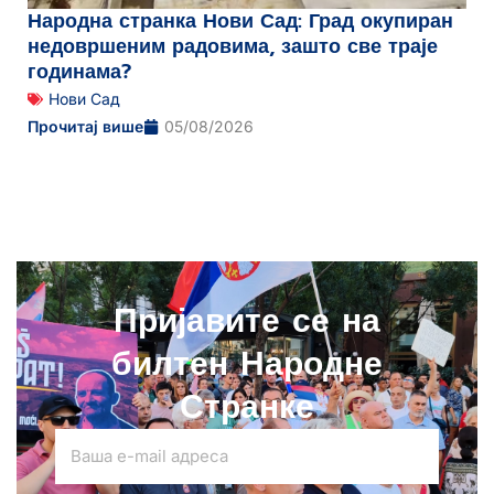
Народна странка Нови Сад: Град окупиран
недовршеним радовима, зашто све траје
годинама?
Нови Сад
Прочитај више
05/08/2026
Пријавите се на
билтен Народне
Странке