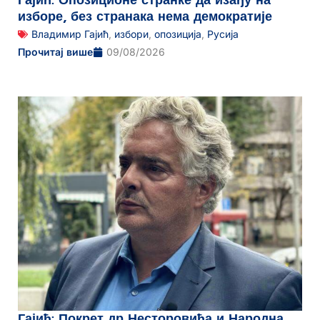
Гајић: Опозиционе странке да изађу на
изборе, без странака нема демократије
Владимир Гајић
,
избори
,
опозиција
,
Русија
Прочитај више
09/08/2026
Гајић: Покрет др Несторовића и Народна