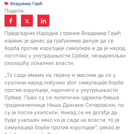
Владимир Гајић
Подели:
Председник Народне странке Владимир Гајић
изјавио је данас да грађанима делује да се
борба против корупције симулира и да је народ,
поготово у унутрашњости Србије, незадовољан
охолошћу локалних власти.
„То сада имамо на терену и мислим да се у
суштини народ побунио због симулације борбе
против корупције, нарочито у унутрашњости
Србије. Прво су се политички одрекли бивше
градоначелнице Ниша Драгане Сотировски, па
су је после ухапсили. Никад се не догађа да
буде ухапшен неко ко је сада на власти, то је
симулација борбе против корупције“, рекао је