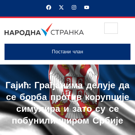
Постани члан
Гајић: Грађанима делује да
се борба против корупције
симулира и зато су се
побунили широм Србије