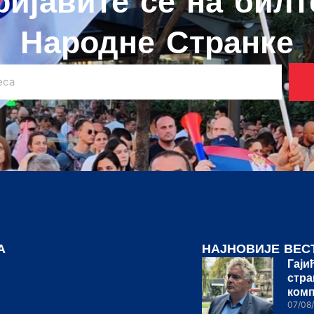
ријавите се на билт
Народне Странке
А
НАЈНОВИЈЕ ВЕС
Гаји
стра
ком
07/08