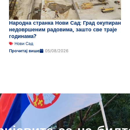
Народна странка Нови Сад: Град окупиран
недовршеним радовима, зашто све траје
годинама?
Нови Сад
Прочитај више
05/08/2026