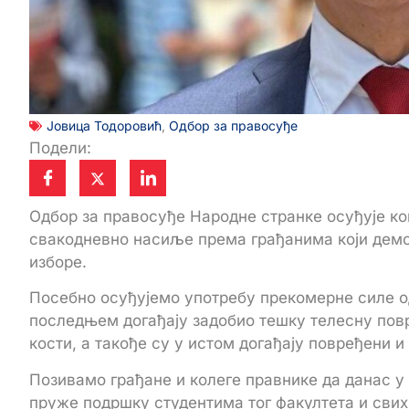
Јовица Тодоровић
,
Одбор за правосуђе
Подели:
Одбор за правосуђе Народне странке осуђује к
свакодневно насиље према грађанима који демон
изборе.
Посебно осуђујемо употребу прекомерне силе од
последњем догађају задобио тешку телесну пов
кости, а такође су у истом догађају повређени и
Позивамо грађане и колеге правнике да данас у
пруже подршку студентима тог факултета и свих 