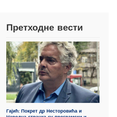
Претходне вести
Гајић: Покрет др Несторовића и