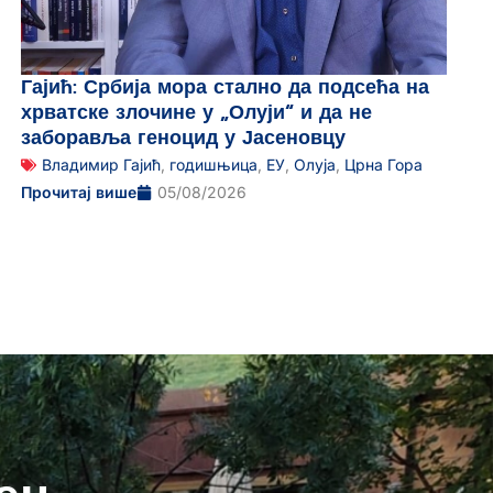
Гајић: Србија мора стално да подсећа на
хрватске злочине у „Олуји“ и да не
заборавља геноцид у Јасеновцу
Владимир Гајић
,
годишњица
,
ЕУ
,
Олуја
,
Црна Гора
Прочитај више
05/08/2026