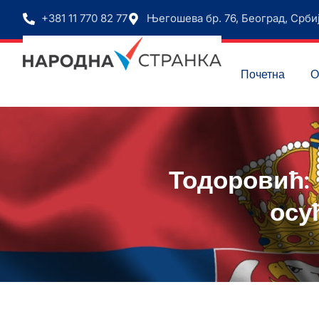
+381 11 770 82 77
Његошева бр. 76, Београд, Срби
Почетна
О
Тодоровић:
осу