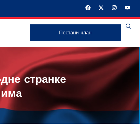
Постани члан
дне странке
нима