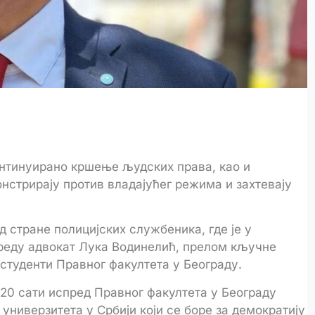
онтинуирано кршење људских права, као и
стрирају против владајућег режима и захтевају
 стране полицијских службеника, где је у
реду адвокат Лука Водинелић, прелом кључне
 студенти Правног факултета у Београду.
 20 сати испред Правног факултета у Београду
универзитета у Србији који се боре за демократију