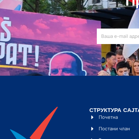
П
СТРУКТУРА САЈТ
Почетна
Постани члан