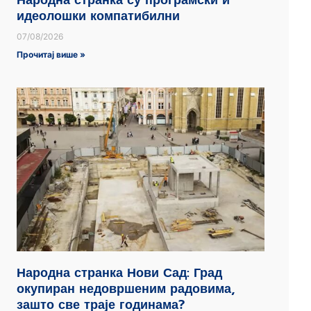
Народна странка су програмски и
идеолошки компатибилни
07/08/2026
Прочитај више »
Народна странка Нови Сад: Град
окупиран недовршеним радовима,
зашто све траје годинама?