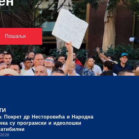
ен
Пошаљи
ТИ
ћ: Покрет др Несторовића и Народна
нка су програмски и идеолошки
патибилни
/2026