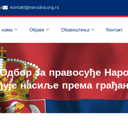
ја
kontakt@narodna.org.rs
 нама
Објаве
Обавештења
Контакт
 Одбор за правосуђе Наро
ђује насиље према грађа