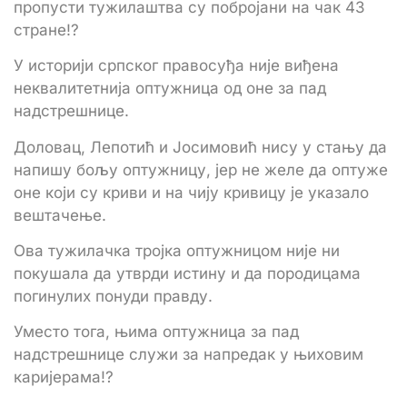
пропусти тужилаштва су побројани на чак 43
стране!?
У историји српског правосуђа није виђена
неквалитетнија оптужница од оне за пад
надстрешнице.
Доловац, Лепотић и Јосимовић нису у стању да
напишу бољу оптужницу, јер не желе да оптуже
оне који су криви и на чију кривицу је указало
вештачење.
Ова тужилачка тројка оптужницом није ни
покушала да утврди истину и да породицама
погинулих понуди правду.
Уместо тога, њима оптужница за пад
надстрешнице служи за напредак у њиховим
каријерама!?