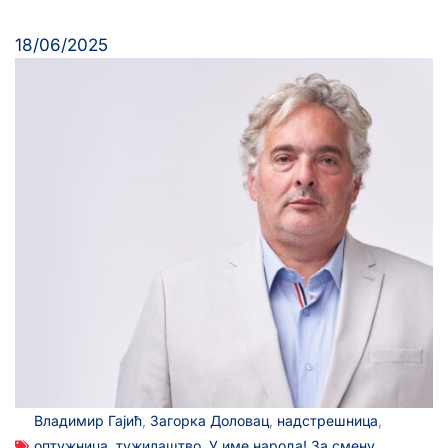
18/06/2025
Владимир Гајић
,
Загорка Доловац
,
надстрешница
,
оптужница
,
тужилаштво
,
У име народа! За смену