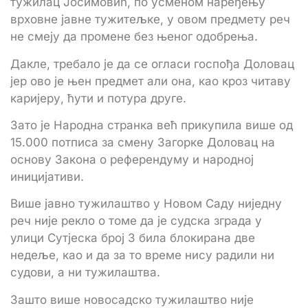
тужилац Јосимовић, по усменом наређењу
врховне јавне тужитељке, у овом предмету реч
не смеју да промене без њеног одобрења.
Дакле, требало је да се огласи госпођа Доловац
јер ово је њен предмет али она, као кроз читаву
каријеру, ћути и потура друге.
Зато је Народна странка већ прикупила више од
15.000 потписа за смену Загорке Доловац на
основу Закона о референдуму и народној
иницијативи.
Више јавно тужилаштво у Новом Саду ниједну
реч није рекло о томе да је судска зграда у
улици Сутјеска број 3 била блокирана две
недеље, као и да за то време нису радили ни
судови, а ни тужилаштва.
Зашто више новосадско тужилаштво није