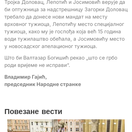
Тројка Доловац, Лепотић и Јосимовић верује да
би оптужница за надстрешницу Загорки Доловац
требало да донесе нови мандат на месту
врховног тужиоца, Лепотићу место специјалног
тужиоца, како му је госпођа која већ 15 година
води тужилаштво обећала, а Јосимовићу место
у новосадског апелационог тужиоца.
Што би Валтазар Богишић рекао „што се грбо
роди вријеме не исправи“.
Владимир Гајић,
председник Народне странке
Повезане вести