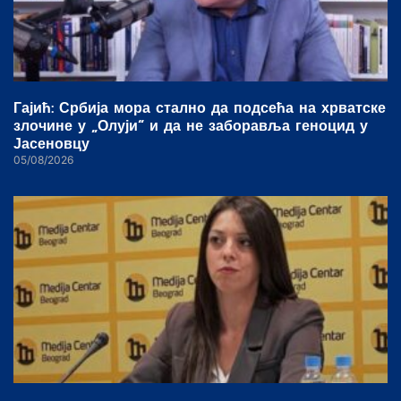
Гајић: Србија мора стално да подсећа на хрватске
злочине у „Олуји“ и да не заборавља геноцид у
Јасеновцу
05/08/2026