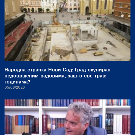
Народна странка Нови Сад: Град окупиран
недовршеним радовима, зашто све траје
годинама?
05/08/2026