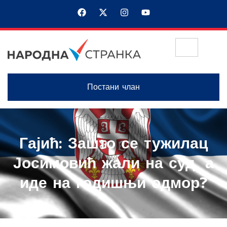
Постани члан
Гајић: Зашто се тужилац
Јосимовић жали на суд, а
иде на годишњи одмор?