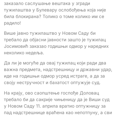
заказало саслушање вештака у згради
тужилаштва у Булевару ослобођења која није
била блокирана? Толико о томе колико им се
радило!
Више јавно тужилаштво у Новом Саду би
требало да објасни јавности зашто је тужилац
Јосимовић заказао годишњи одмор у наредних
неколико недеља.
Да ли је могуће да овај тужилац који ради два
важна предмета, надстрешницу и државни удар,
иде на годишњи одмор усред истраге, а да за
своју нестручност и бахатост оптужује суд.
На крају, ово саопштење госпође Доловац
требало би да сакрије чињеницу да је Виши суд
у Новом Саду 11. априла вратио оптужницу за
пад надстрешнице враћена као непотпуну, а сви