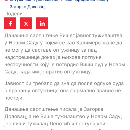
Загорке Доловац!
Подели:
Данашње саопштење Вишег јавног тужилаштва
у Новом Саду у којем се као Калимеро жале да
не могу да саставе оптужницу за пад
надстрешнице доказ је њихове потпуне
нестручности коју је потврдио Виши суд у Новом
Саду, када им је вратио оптужницу.
Јавност би требало да зна да после одлуке суда
о враћању оптужнице она формално правно не
постоји.
Данашње саопштење писала је Загорка
Доловац, а не Више тужилаштво у Новом Саду,
јер виши тужилац Лепотић и поступајући