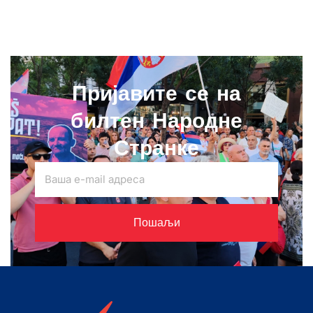
Пријавите се на
билтен Народне
Странке
Пошаљи