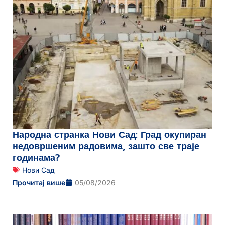
Народна странка Нови Сад: Град окупиран
недовршеним радовима, зашто све траје
годинама?
Нови Сад
Прочитај више
05/08/2026