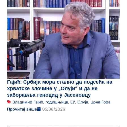
Гајић: Србија мора стално да подсећа на
хрватске злочине у „Олуји“ и да не
заборавља геноцид у Јасеновцу
Владимир Гајић
,
годишњица
,
ЕУ
,
Олуја
,
Црна Гора
Прочитај више
05/08/2026