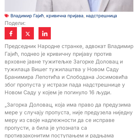
Владимир Гајић
,
кривична пријава
,
надстрешница
Подели:
Председник Народне странке, адвокат Владимир
Гајић, поднео је кривичну пријаву против
врховне јавне тужитељке Загорке Доловац и
тужилаца Вишег тужилаштва у Новом Саду
Бранимира Лепотића и Слободана Јосимовића
због пропуста у истрази пада надстрешнице у
Новом Саду у којем је погинуло 16 људи.
„Загорка Доловац, која има право да предузима
мере у случају пропуста, није предузела ниједну
меру из своје надлежности да се исправе
пропусти, а била је упозната са
противзаконитим поступањем и радњама