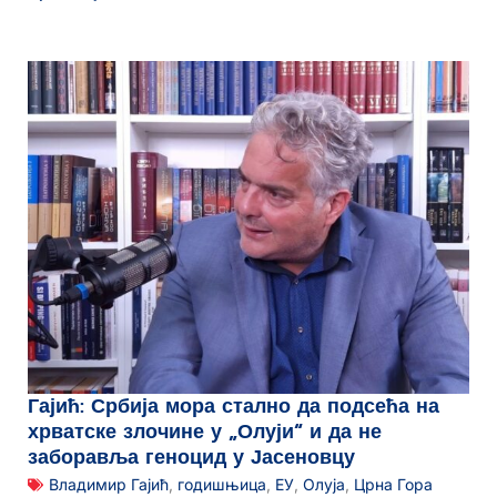
Гајић: Србија мора стално да подсећа на
хрватске злочине у „Олуји“ и да не
заборавља геноцид у Јасеновцу
Владимир Гајић
,
годишњица
,
ЕУ
,
Олуја
,
Црна Гора