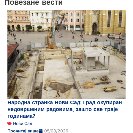
Повезане вести
Народна странка Нови Сад: Град окупиран
недовршеним радовима, зашто све траје
годинама?
Нови Сад
Прочитај више
05/08/2026