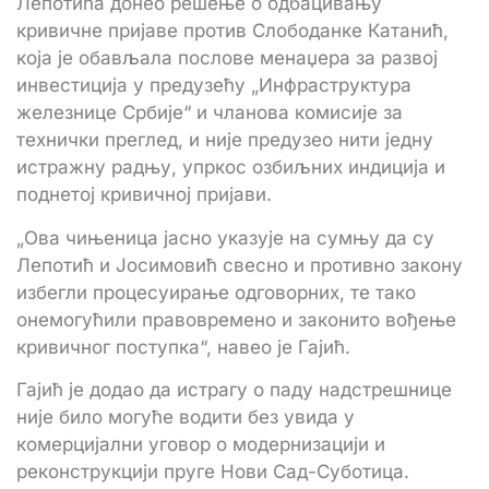
Лепотића донео решење о одбацивању
кривичне пријаве против Слободанке Катанић,
која је обављала послове менаџера за развој
инвестиција у предузећу „Инфраструктура
железнице Србије“ и чланова комисије за
технички преглед, и није предузео нити једну
истражну радњу, упркос озбиљних индиција и
поднетој кривичној пријави.
„Ова чињеница јасно указује на сумњу да су
Лепотић и Јосимовић свесно и противно закону
избегли процесуирање одговорних, те тако
онемогућили правовремено и законито вођење
кривичног поступка“, навео је Гајић.
Гајић је додао да истрагу о паду надстрешнице
није било могуће водити без увида у
комерцијални уговор о модернизацији и
реконструкцији пруге Нови Сад-Суботица.