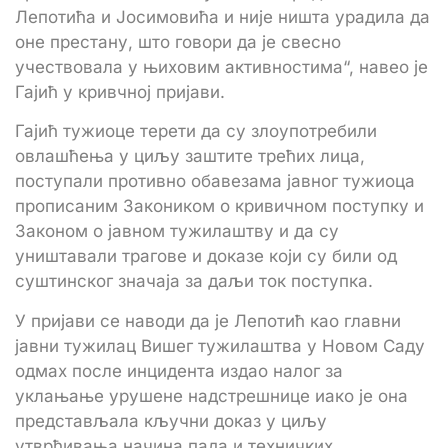
Лепотића и Јосимовића и није ништа урадила да
оне престану, што говори да је свесно
учествовала у њиховим активностима“, навео је
Гајић у кривчној пријави.
Гајић тужиоце терети да су злоупотребили
овлашћења у циљу заштите трећих лица,
поступали противно обавезама јавног тужиоца
прописаним Закоником о кривичном поступку и
Законом о јавном тужилаштву и да су
уништавали трагове и доказе који су били од
суштинског значаја за даљи ток поступка.
У пријави се наводи да је Лепотић као главни
јавни тужилац Вишег тужилаштва у Новом Саду
одмах после инцидента издао налог за
уклањање урушене надстрешнице иако је она
представљала кључни доказ у циљу
утврђивања начина пада и техничких