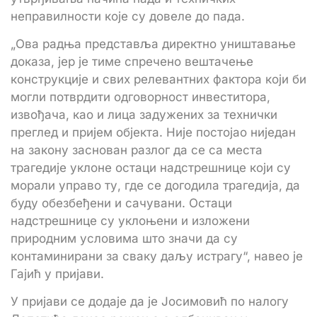
неправилности које су довеле до пада.
„Ова радња представља директно уништавање
доказа, јер је тиме спречено вештачење
конструкције и свих релевантних фактора који би
могли потврдити одговорност инвеститора,
извођача, као и лица задужених за технички
преглед и пријем објекта. Није постојао ниједан
на закону заснован разлог да се са места
трагедије уклоне остаци надстрешнице који су
морали управо ту, где се догодила трагедија, да
буду обезбеђени и сачувани. Остаци
надстрешнице су уклоњени и изложени
природним условима што значи да су
контаминирани за сваку даљу истрагу“, навео је
Гајић у пријави.
У пријави се додаје да је Јосимовић по налогу