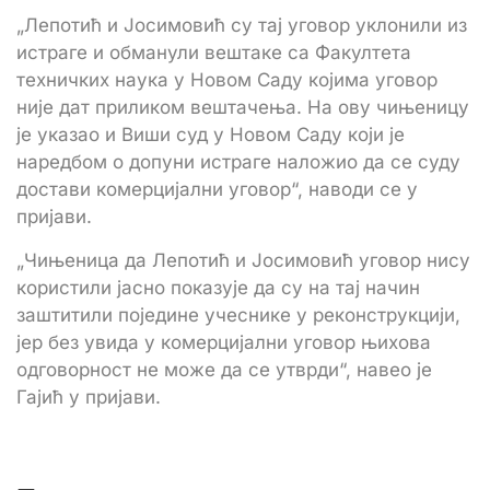
„Лепотић и Јосимовић су тај уговор уклонили из
истраге и обманули вештаке са Факултета
техничких наука у Новом Саду којима уговор
није дат приликом вештачења. На ову чињеницу
је указао и Виши суд у Новом Саду који је
наредбом о допуни истраге наложио да се суду
достави комерцијални уговор“, наводи се у
пријави.
„Чињеница да Лепотић и Јосимовић уговор нису
користили јасно показује да су на тај начин
заштитили поједине учеснике у реконструкцији,
јер без увида у комерцијални уговор њихова
одговорност не може да се утврди“, навео је
Гајић у пријави.