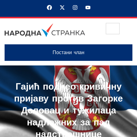
Постани члан
Гајић поднео кривичну
пријаву против Загорке
Доловац и тужилаца
надлежних за пад
надстрешнице