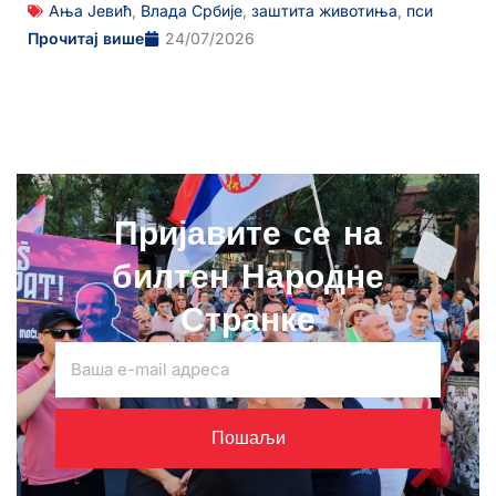
Ања Јевић
,
Влада Србије
,
заштита животиња
,
пси
Прочитај више
24/07/2026
Пријавите се на
билтен Народне
Странке
Пошаљи