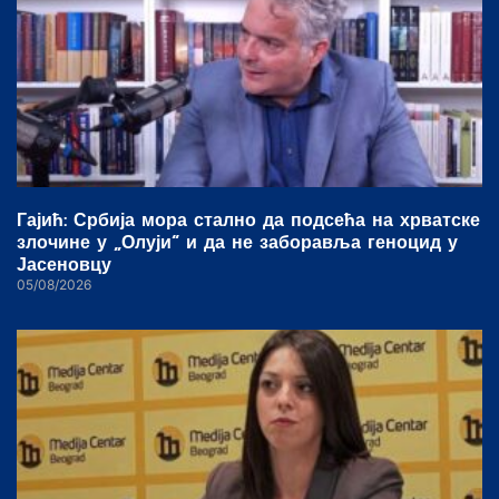
Гајић: Србија мора стално да подсећа на хрватске
злочине у „Олуји“ и да не заборавља геноцид у
Јасеновцу
05/08/2026