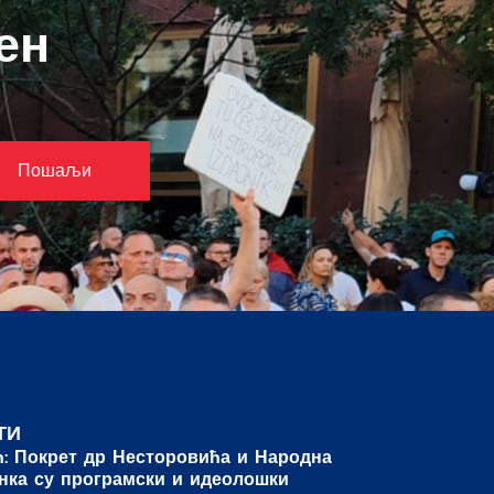
ен
Пошаљи
ТИ
ћ: Покрет др Несторовића и Народна
нка су програмски и идеолошки