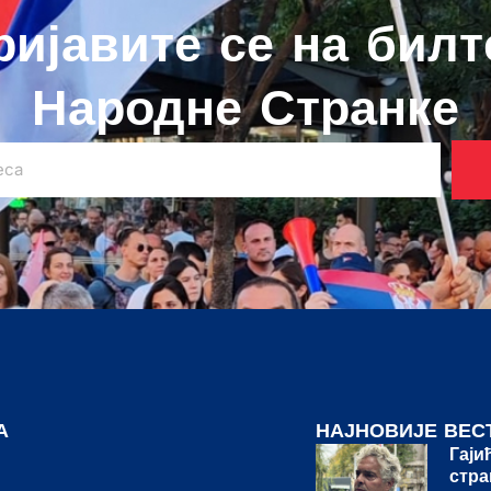
ријавите се на билт
Народне Странке
А
НАЈНОВИЈЕ ВЕС
Гаји
стра