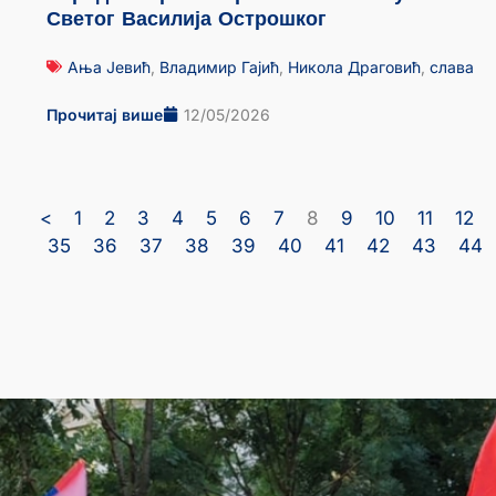
Светог Василија Острошког
Ања Јевић
,
Владимир Гајић
,
Никола Драговић
,
слава
Прочитај више
12/05/2026
<
1
2
3
4
5
6
7
8
9
10
11
12
35
36
37
38
39
40
41
42
43
44