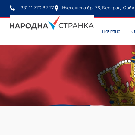
+381 11 770 82 77
Његошева бр. 76, Београд, Срби
Почетна
О