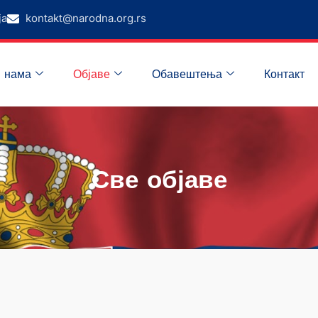
ја
kontakt@narodna.org.rs
 нама
Објаве
Обавештења
Контакт
Све објаве