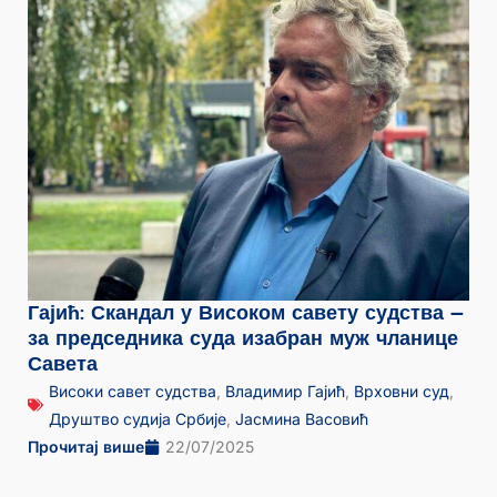
Гајић: Скандал у Високом савету судства –
за председника суда изабран муж чланице
Савета
Високи савет судства
,
Владимир Гајић
,
Врховни суд
,
Друштво судија Србије
,
Јасмина Васовић
Прочитај више
22/07/2025