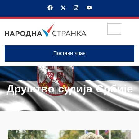
Постани члан
Друштво судија Србије