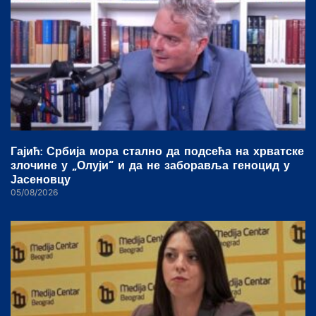
Гајић: Србија мора стално да подсећа на хрватске
злочине у „Олуји“ и да не заборавља геноцид у
Јасеновцу
05/08/2026