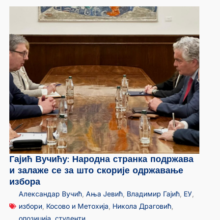
Гајић Вучићу: Народна странка подржава
и залаже се за што скорије одржавање
избора
Александар Вучић
,
Ања Јевић
,
Владимир Гајић
,
ЕУ
,
избори
,
Косово и Метохија
,
Никола Драговић
,
опозиција
,
студенти