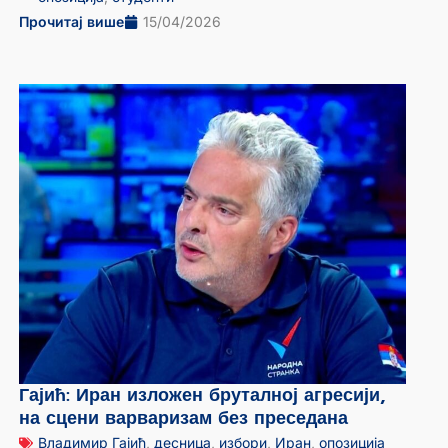
Прочитај више
15/04/2026
Гајић: Иран изложен бруталној агресији,
на сцени варваризам без преседана
Владимир Гајић
,
десница
,
избори
,
Иран
,
опозиција