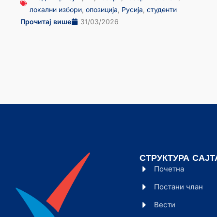
локални избори
,
опозиција
,
Русија
,
студенти
Прочитај више
31/03/2026
СТРУКТУРА САЈТ
Почетна
Постани члан
Вести