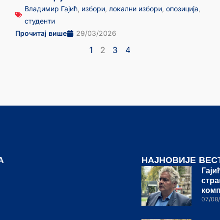
Владимир Гајић
,
избори
,
локални избори
,
опозиција
,
студенти
Прочитај више
29/03/2026
1
2
3
4
А
НАЈНОВИЈЕ ВЕС
Гаји
стра
ком
07/08