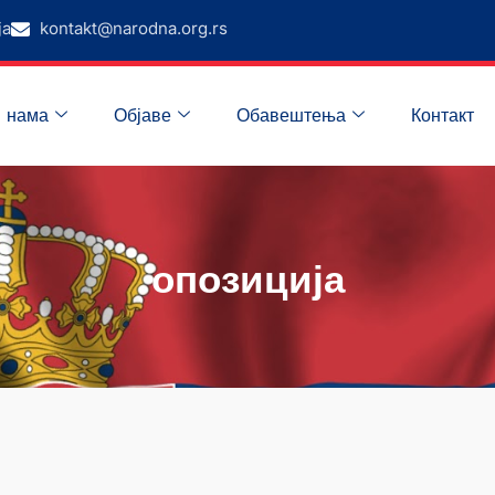
ја
kontakt@narodna.org.rs
 нама
Објаве
Обавештења
Контакт
опозиција