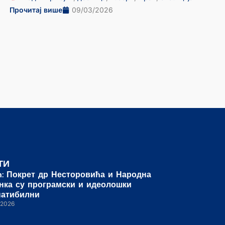
Прочитај више
09/03/2026
ТИ
ћ: Покрет др Несторовића и Народна
нка су програмски и идеолошки
патибилни
/2026