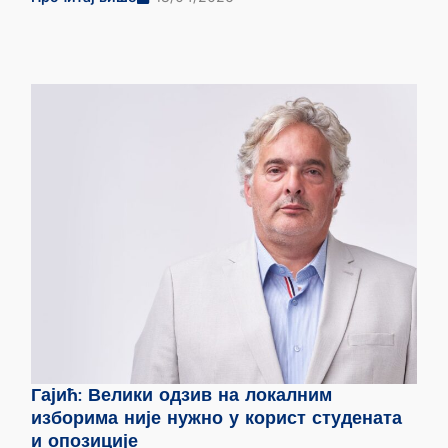
Гајић: Велики одзив на локалним
изборима није нужно у корист студената
и опозиције