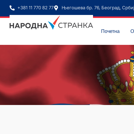
+381 11 770 82 77
Његошева бр. 76, Београд, Срби
Почетна
О