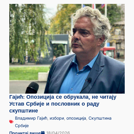
Гајић: Опозиција се обрукала, не читају
Устав Србије и пословник о раду
скупштине
Владимир Гајић
,
избори
,
опозиција
,
Скупштина
Србије
Прочитај више
18/04/2026