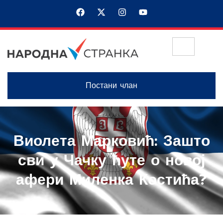
Постани члан
Виолета Марковић: Зашто
сви у Чачку ћуте о новој
афери Миленка Костића?