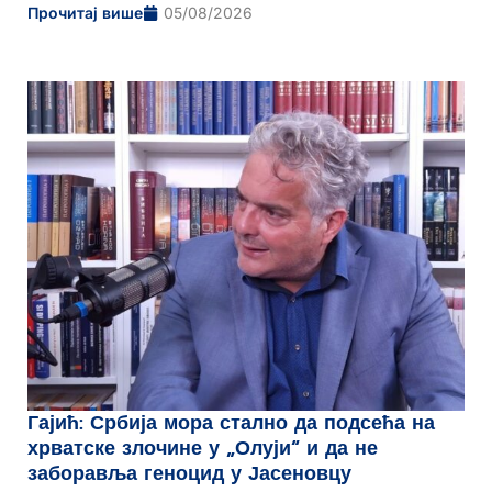
Прочитај више
05/08/2026
Гајић: Србија мора стално да подсећа на
хрватске злочине у „Олуји“ и да не
заборавља геноцид у Јасеновцу