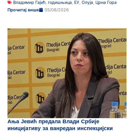
Владимир Гајић
,
годишњица
,
ЕУ
,
Олуја
,
Црна Гора
Прочитај више
05/08/2026
Ања Јевић предала Влади Србије
иницијативу за ванредан инспекцијски