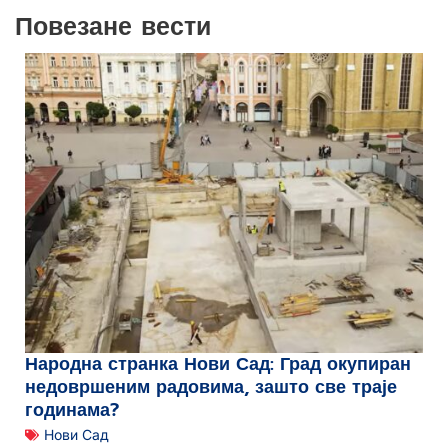
Повезане вести
Народна странка Нови Сад: Град окупиран
недовршеним радовима, зашто све траје
годинама?
Нови Сад