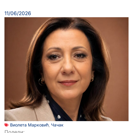
11/06/2026
Виолета Марковић
,
Чачак
Подели: