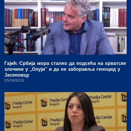
Гајић: Србија мора стално да подсећа на хрватске
злочине у „Олуји“ и да не заборавља геноцид у
Јасеновцу
05/08/2026