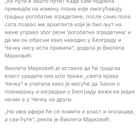
„Ко ћути и зашто ћути? Када сам поднела
примедбе на измену плана које омогућавају
градњу рогобатне зградетине, после само пола
сата позвао ме архитекта који је био љут на
мене управо због речи ’рогобатна зградетина’ и
да ми он објасни како наводно у Београду и
Чачку нису иста правила“, додала је Виолета
Марковић.
Виолета Марковић је истакла да ће градска
власт урадити оно што тражи „света крава
Чачка“ и упитала како је могуће да Закон о
планирању и изградњи у Београду важи на један
начин а у Чачку на други.
„На овој афери ће се ломити и власт и опозиција,
а сви ћуте“, рекла је Виолета Марковић.