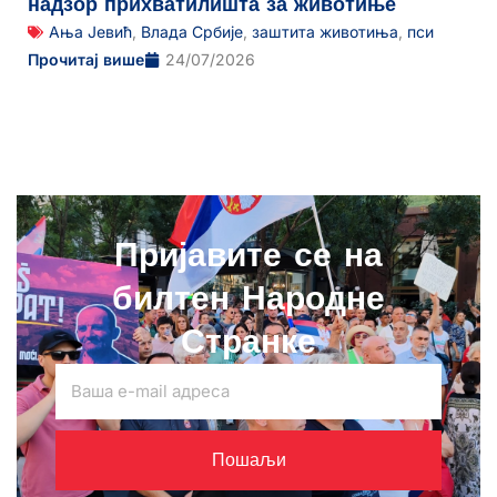
надзор прихватилишта за животиње
Ања Јевић
,
Влада Србије
,
заштита животиња
,
пси
Прочитај више
24/07/2026
Пријавите се на
билтен Народне
Странке
Пошаљи