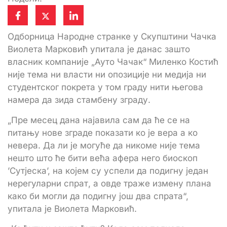
Одборница Народне странке у Скупштини Чачка
Виолета Марковић упитала је данас зашто
власник компаније „Ауто Чачак“ Миленко Костић
није тема ни власти ни опозиције ни медија ни
студентског покрета у том граду нити његова
намера да зида стамбену зграду.
„Пре месец дана најавила сам да ће се на
питању нове зграде показати ко је вера а ко
невера. Да ли је могуће да никоме није тема
нешто што ће бити већа афера него биоскоп
’Сутјеска’, на којем су успели да подигну један
нерегуларни спрат, а овде траже измену плана
како би могли да подигну још два спрата“,
упитала је Виолета Марковић.