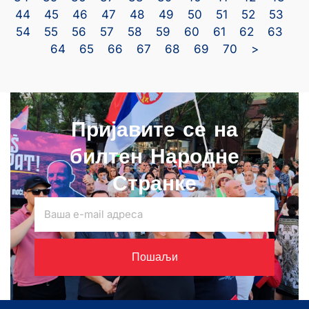
44
45
46
47
48
49
50
51
52
53
54
55
56
57
58
59
60
61
62
63
64
65
66
67
68
69
70
>
Пријавите се на
билтен Народне
Странке
Пошаљи