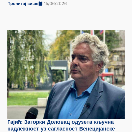
Прочитај више
15/06/2026
Гајић: Загорки Доловац одузета кључна
надлежност уз сагласност Венецијанске