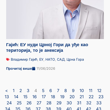
Гајић: ЕУ нуди Црној Гори да уђе као
територија, то је анексија
Владимир Гајић
,
ЕУ
,
НАТО
,
САД
,
Црна Гора
Прочитај више
11/06/2026
<
1
2
3
4
5
6
7
8
9
10
11
12
13
14
15
16
17
18
19
20
21
22
23
24
25
26
27
28
29
30
31
32
33
34
35
36
37
38
39
40
41
42
43