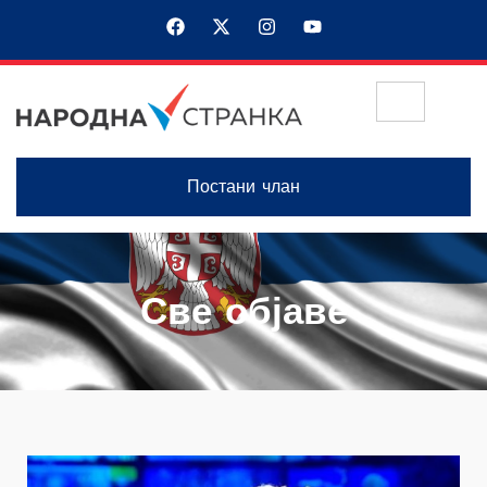
Постани члан
Све објаве