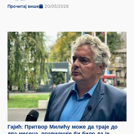
Прочитај више
20/05/2026
Гајић: Притвор Милићу може да траје до
два месеца, правилније би било да је