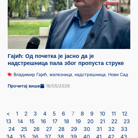
Гајић: Од почетка је јасно да је
надстрешница пала због пропуста струке
Владимир Гајић
,
железница
,
надстрешница
,
Нови Сад
Прочитај више
16/05/2026
<
1
2
3
4
5
6
7
8
9
10
11
12
13
14
15
16
17
18
19
20
21
22
23
24
25
26
27
28
29
30
31
32
33
34
35
36
37
38
39
40
41
42
43