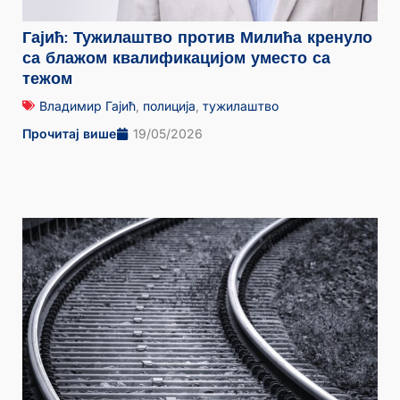
Гајић: Тужилаштво против Милића кренуло
са блажом квалификацијом уместо са
тежом
Владимир Гајић
,
полиција
,
тужилаштво
Прочитај више
19/05/2026