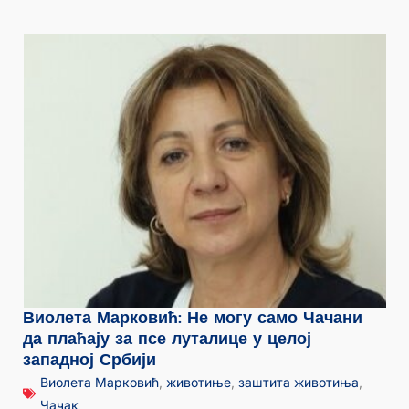
Виолета Марковић: Не могу само Чачани
да плаћају за псе луталице у целој
западној Србији
Виолета Марковић
,
животиње
,
заштита животиња
,
Чачак