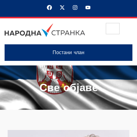
Постани члан
Све објаве