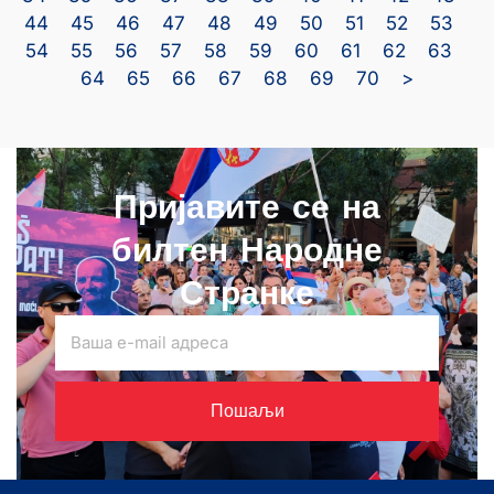
44
45
46
47
48
49
50
51
52
53
54
55
56
57
58
59
60
61
62
63
64
65
66
67
68
69
70
>
Пријавите се на
билтен Народне
Странке
Пошаљи