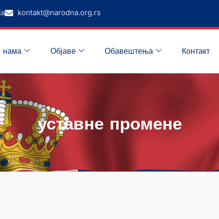
ја
kontakt@narodna.org.rs
 нама
Објаве
Обавештења
Контакт
уставне промене