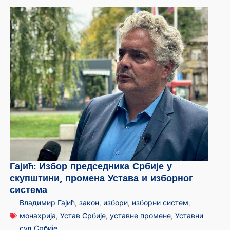
Гајић: Избор председника Србије у
скупштини, промена Устава и изборног
система
Владимир Гајић
,
закон
,
избори
,
изборни систем
,
монахрија
,
Устав Србије
,
уставне промене
,
Уставни
суд Србије