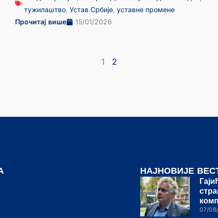
тужилаштво
,
Устав Србије
,
уставне промене
Прочитај више
15/01/2026
1
2
А
НАЈНОВИЈЕ ВЕС
Гаји
стра
ком
07/08