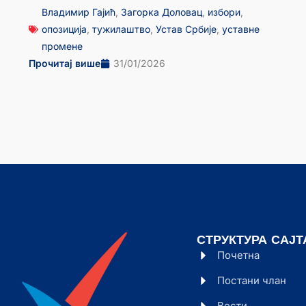
Владимир Гајић
,
Загорка Доловац
,
избори
,
опозиција
,
тужилаштво
,
Устав Србије
,
уставне
промене
Прочитај више
31/01/2026
СТРУКТУРА САЈТ
Почетна
Постани члан
Вести