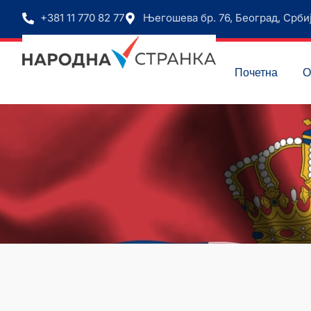
+381 11 770 82 77
Његошева бр. 76, Београд, Срби
Почетна
О