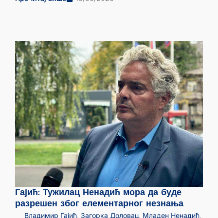
Гајић: Тужилац Ненадић мора да буде
разрешен због елементарног незнања
Владимир Гајић
,
Загорка Доловац
,
Младен Ненадић
,