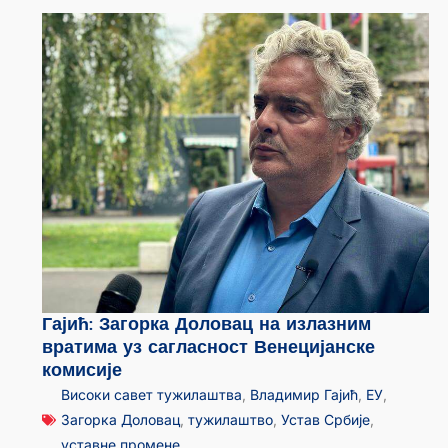
Гајић: Загорка Доловац на излазним
вратима уз сагласност Венецијанске
комисије
Високи савет тужилаштва
,
Владимир Гајић
,
ЕУ
,
Загорка Доловац
,
тужилаштво
,
Устав Србије
,
уставне промене