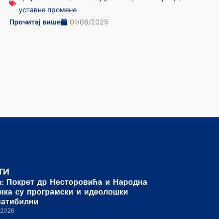
уставне промене
Прочитај више
01/08/2025
ТИ
ћ: Покрет др Несторовића и Народна
нка су програмски и идеолошки
патибилни
/2026