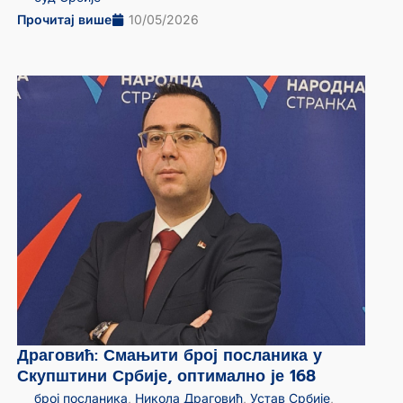
Прочитај више
10/05/2026
Драговић: Смањити број посланика у
Скупштини Србије, оптимално је 168
број посланика
,
Никола Драговић
,
Устав Србије
,