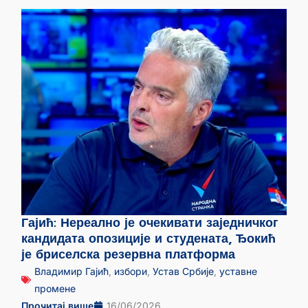
Гајић: Нереално је очекивати заједничког
кандидата опозиције и студената, Ђокић
је бриселска резервна платформа
Владимир Гајић
,
избори
,
Устав Србије
,
уставне
промене
Прочитај више
16/06/2026